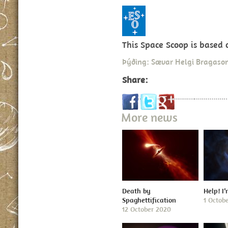
This Space Scoop is based
Þýðing: Sævar Helgi Bragason
Share:
More news
Death by
Help! I
Spaghettification
1 Octob
12 October 2020