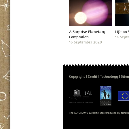
A Surprise Planetary
Life on
Companion
14 Sept
16 September 2020
Copyright
Credit
Technology
Site
The EU-UNAWE website was produced by fundin