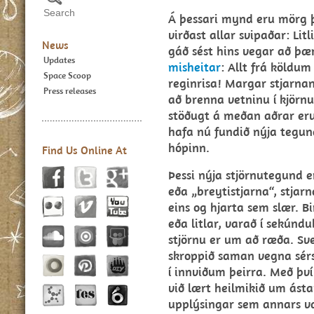
Á þessari mynd eru mörg þ
virðast allar svipaðar: Lit
News
gáð sést hins vegar að þæ
Updates
misheitar
: Allt frá köldu
Space Scoop
reginrisa! Margar stjarna
Press releases
að brenna vetninu í kjörn
stöðugt á meðan aðrar eru
hafa nú fundið nýja tegund
hópinn.
Find Us Online At
Þessi nýja stjörnutegund e
eða „breytistjarna“, stja
eins og hjarta sem slær. B
eða litlar, varað í sekúndub
stjörnu er um að ræða. Sve
skroppið saman vegna sérs
í innviðum þeirra. Með þv
við lært heilmikið um ást
upplýsingar sem annars v