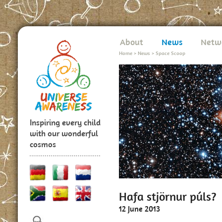
About
News
Netw
Home
>
News
>
Space Scoop
Inspiring every child
with our wonderful
cosmos
Hafa stjörnur púls?
12 June 2013