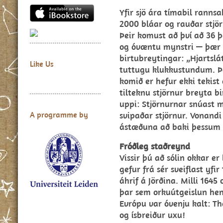
Yfir sjö ára tímabil rann
2000 bláar og rauðar stjö
Þeir komust að því að 36 þ
og óvæntu mynstri — þær s
birtubreytingar: „Hjartslát
Like Us
tuttugu klukkustundum. Þ
komið er hefur ekki tekist
tilteknu stjörnur breyta bi
uppi: Stjörnurnar snúast m
svipaðar stjörnur. Vonandi
A programme by
ástæðuna að baki þessum d
Fróðleg staðreynd
Vissir þú að sólin okkar e
gefur frá sér sveiflast yfi
áhrif á Jörðina. Milli 1645
þar sem orkuútgeislun he
Evrópu var óvenju kalt: Th
og ísbreiður uxu!