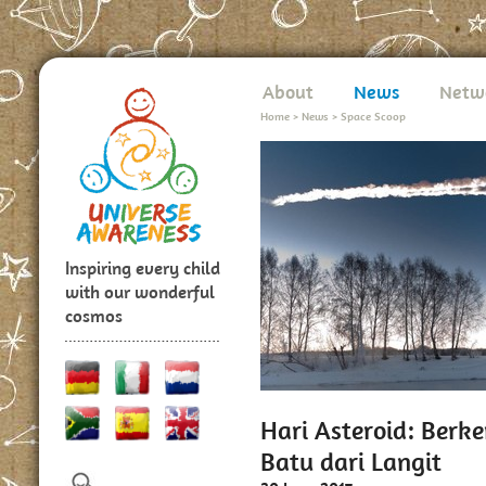
About
News
Netw
Home
>
News
>
Space Scoop
Inspiring every child
with our wonderful
cosmos
Hari Asteroid: Berk
Batu dari Langit