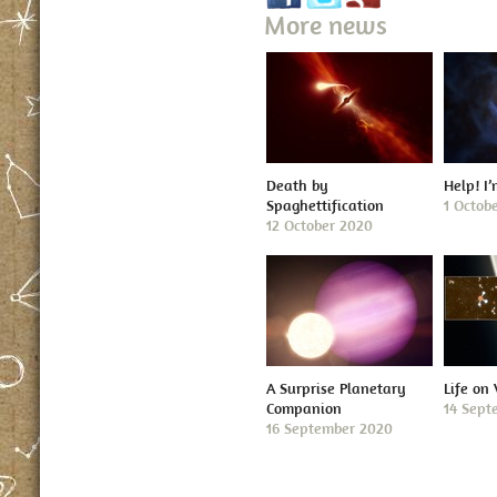
More news
Death by
Help! I
Spaghettification
1 Octob
12 October 2020
A Surprise Planetary
Life on
Companion
14 Sept
16 September 2020