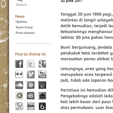
30 June 2017
Tanggal 30 Juni 1908 pagi
News
melintas di langit wilaya
Updates
detik kemudian, terjadi 
Space Scoop
kekuatannya menghancurk
Press releases
Sekitar 80 juta pohon han
Bumi berguncang, jendela
penduduk kota terdekat y
Find Us Online At
merasakan panas akibat 
Untungnya, area yang han
merupakan area terpencil
Jadi, tidak ada laporan k
Peristiwa ini kemudian di
Penyebabnya adalah leda
kali lebih besar dari paus
atas permukaan. Luar bi