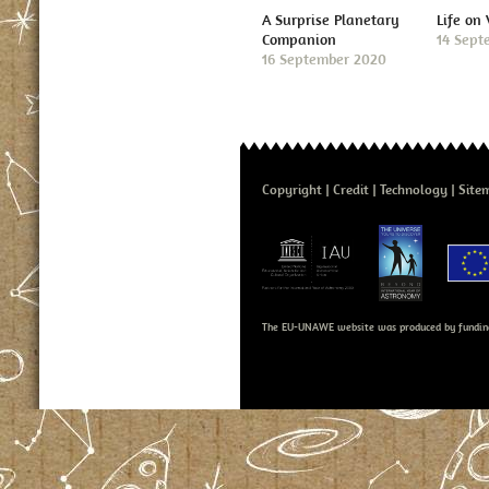
A Surprise Planetary
Life on
Companion
14 Sept
16 September 2020
Copyright
Credit
Technology
Site
The EU-UNAWE website was produced by fundin