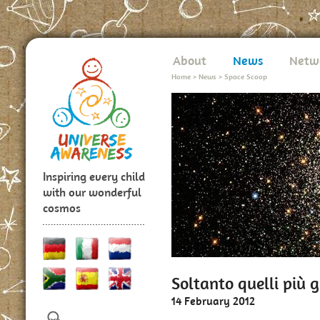
About
News
Netw
Home
>
News
>
Space Scoop
Inspiring every child
with our wonderful
cosmos
Soltanto quelli più g
14 February 2012