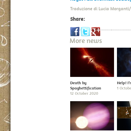
Traduzione di Lucia Morgant
Share:
More news
Death by
Help! I
Spaghettification
1 Octob
12 October 2020