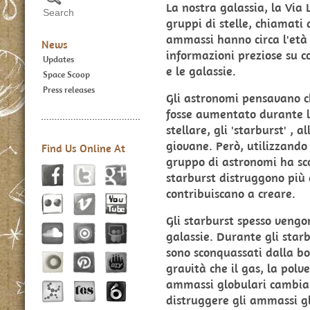
La nostra galassia, la Via 
gruppi di stelle, chiamati
ammassi hanno circa l'età
News
informazioni preziose su c
Updates
e le galassie.
Space Scoop
Press releases
Gli astronomi pensavano c
fosse aumentato durante le
stellare, gli 'starburst' , a
giovane. Però, utilizzando
Find Us Online At
gruppo di astronomi ha sco
starburst distruggono più
contribuiscano a creare.
Gli starburst spesso vengon
galassie. Durante gli starbu
sono sconquassati dalla bo
gravità che il gas, la polve
ammassi globulari cambia
distruggere gli ammassi glo