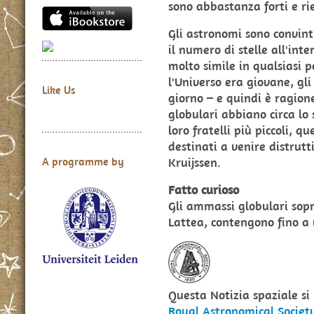
sono abbastanza forti e ri
Gli astronomi sono convint
il numero di stelle all'int
molto simile in qualsiasi 
l'Universo era giovane, gli
Like Us
giorno – e quindi è ragion
globulari abbiano circa lo 
loro fratelli più piccoli, q
destinati a venire distrutt
Kruijssen.
A programme by
Fatto curioso
Gli ammassi globulari sopra
Lattea, contengono fino a 
Questa Notizia spaziale s
Royal Astronomical Societ