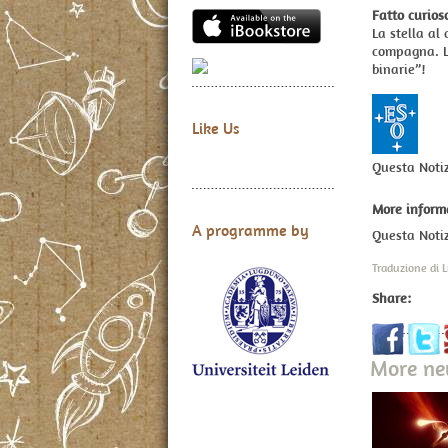
Fatto curios
La stella al
compagna. Le
binarie”!
Like Us
Questa Noti
More inform
A programme by
Questa Notiz
Traduzione di
Share:
More n