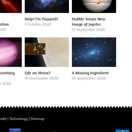
Help! I’m Trapped!
Hubble Snaps New
ation
1 October 2020
Image of Jupiter
2020
17 September 2020
lanetary
Life on Venus?
A Missing Ingredient
14 September 2020
10 September 2020
r 2020
edit
Technology
Sitemap