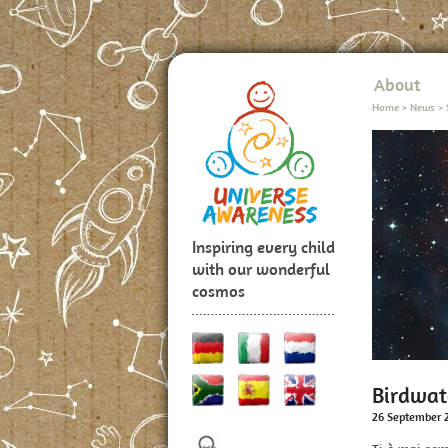
About
Home
>
News
>
Inspiring every child
with our wonderful
cosmos
Birdwat
26 September 