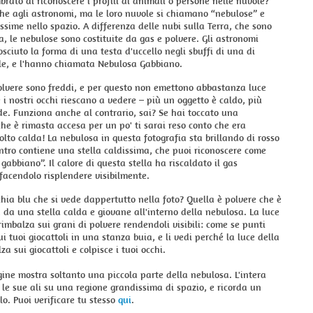
brato di riconoscere i profili di animali o persone nelle nuvole?
e agli astronomi, ma le loro nuvole si chiamano “nebulose” e
ssime nello spazio. A differenza delle nubi sulla Terra, che sono
a, le nebulose sono costituite da gas e polvere. Gli astronomi
sciuto la forma di una testa d'uccello negli sbuffi di una di
le, e l'hanno chiamata Nebulosa Gabbiano.
polvere sono freddi, e per questo non emettono abbastanza luce
e i nostri occhi riescano a vedere – più un oggetto è caldo, più
de. Funziona anche al contrario, sai? Se hai toccato una
e è rimasta accesa per un po' ti sarai reso conto che era
lto calda! La nebulosa in questa fotografia sta brillando di rosso
ntro contiene una stella caldissima, che puoi riconoscere come
 gabbiano”. Il calore di questa stella ha riscaldato il gas
 facendolo risplendere visibilmente.
chia blu che si vede dappertutto nella foto? Quella è polvere che è
 da una stella calda e giovane all'interno della nebulosa. La luce
 rimbalza sui grani di polvere rendendoli visibili: come se punti
ui tuoi giocattoli in una stanza buia, e li vedi perché la luce della
za sui giocattoli e colpisce i tuoi occhi.
ne mostra soltanto una piccola parte della nebulosa. L'intera
le sue ali su una regione grandissima di spazio, e ricorda un
lo. Puoi verificare tu stesso
qui
.