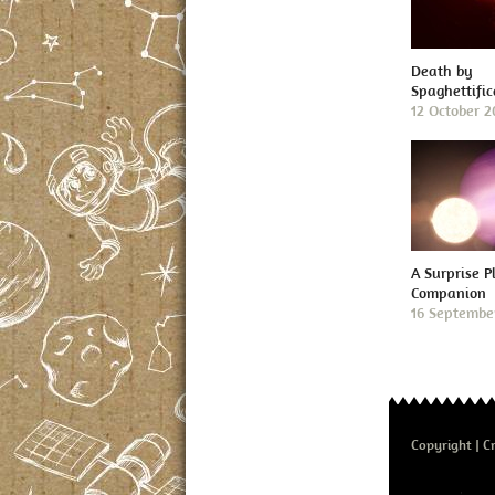
Death by
Spaghettific
12 October 
A Surprise P
Companion
16 Septembe
Copyright
Cr