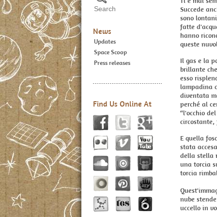
Ti è mai sem
Succede anch
sono lontani
fatte d'acqu
News
hanno ricono
Updates
queste nuvo
Space Scoop
Il gas e la 
Press releases
brillante ch
esso risplen
lampadina ch
diventata mo
Find Us Online At
perché al ce
“l'occhio del
circostante,
E quella fos
stata accesa
della stella
una torcia s
torcia rimbal
Quest'immagi
nube stende 
uccello in vo