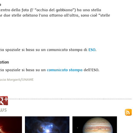
o
 centro della foto (l' “occhio del gabbiano”) ha una stella
 due stelle orbitano l'una attorno all'altra, sono cioè “stelle
zia spaziale si basa su un comunicato stampa di
ESO
.
ation
ia spaziale si basa su un
comunicato stampa
dell'ESO.
 Lucia Morganti/UNAWE
ews