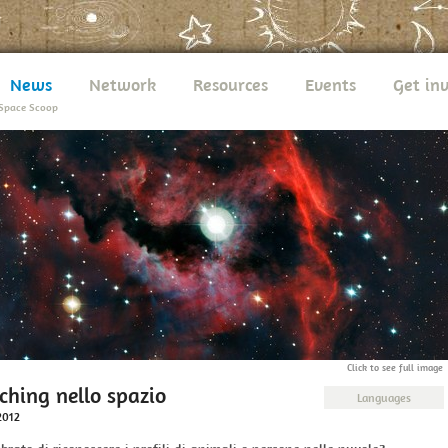
News
Network
Resources
Events
Get in
Space Scoop
Click to see full image
ching nello spazio
Languages
2012