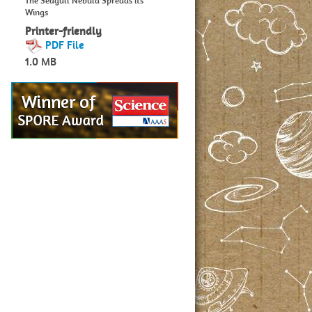
The Seagull Nebula Spreads its
Wings
Printer-friendly
PDF File
1.0 MB