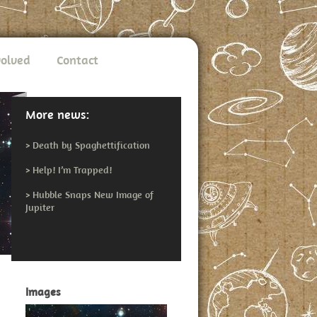
volved
Contact
More news:
>
Death by Spaghettification
>
Help! I’m Trapped!
>
Hubble Snaps New Image of
Jupiter
Images