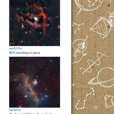
eso1237a
Bird watching in space
eso1237c