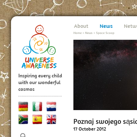
About
News
Netw
Home
>
News
>
Space Scoop
Inspiring every child
with our wonderful
cosmos
Poznaj swojego sąsi
17 October 2012