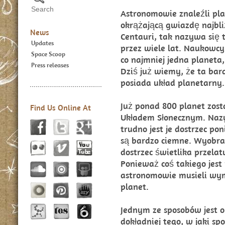
Astronomowie znaleźli pla
okrążającą gwiazdę najbli
News
Centauri, tak nazywa się 
Updates
przez wiele lat. Naukowc
Space Scoop
co najmniej jedna planeta,
Press releases
Dziś już wiemy, że ta bar
posiada układ planetarny.
Już ponad 800 planet zost
Find Us Online At
Układem Słonecznym. Naz
trudno jest je dostrzec po
są bardzo ciemne. Wyobraź
dostrzec świetlika przela
Ponieważ coś takiego jest
astronomowie musieli wym
planet.
Jednym ze sposobów jest 
dokładniej tego, w jaki sp