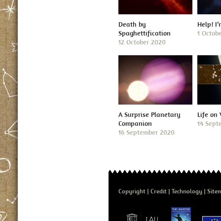
Death by
Help! I
Spaghettification
1 Octob
12 October 2020
A Surprise Planetary
Life on
Companion
14 Sept
16 September 2020
Copyright
Credit
Technology
Site