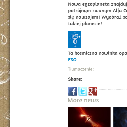
Nowa egzoplaneta znajduj
potrójnym zwanym Alfa Ce
się nawzajem! Wyobraź so
takiej planecie!
Ta kosmiczna nowinka opa
ESO
.
Tłumaczenie:
Share:
More news