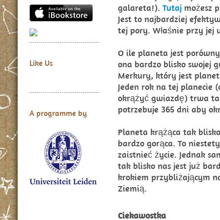
galareta!).
Tutaj
możesz pr
Jest to najbardziej efek
tej pory. Właśnie przy jej
O ile planeta jest porówny
Like Us
ona bardzo blisko swojej 
Merkury, który jest plane
Jeden rok na tej planecie (
okrążyć gwiazdę) trwa ta
potrzebuje 365 dni aby ok
A programme by
Planeta krążąca tak blisk
bardzo gorąca. To niestet
zaistnieć życie. Jednak sa
tak blisko nas jest już bar
krokiem przybliżającym na
Ziemią.
Ciekawostka