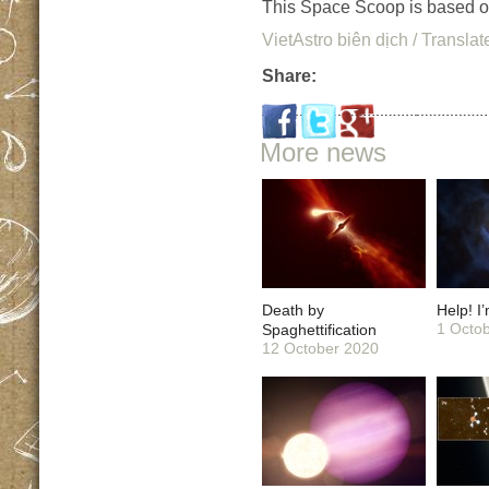
This Space Scoop is based 
VietAstro biên dịch / Translat
Share:
More news
Death by
Help! I
1 Octo
Spaghettification
12 October 2020