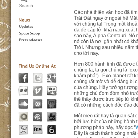
Các nhà thiên văn học đã tìm
Trái Đất ngay ở ngoài hệ Mặt
News
với chúng ta! Trong một khoả
Updates
đã đề cập tới khả năng xuất
Space Scoop
sao này, Alpha Centauri. Nó r
Press releases
nó còn là nơi gần nhất có k
Trời. Nhưng sau nhiều năm tì
cho tới nay.
Hơn 800 hành tinh đã được t
Find Us Online At
chúng ta, ta gọi chúng là ‘e
khám phá”). Exo-planet rất k
chúng rất mờ và dễ dàng bị c
của chúng. Hãy tưởng tượng 
những chú đom đóm nhỏ trướ
thể thấy được trực tiếp từ kí
đã có những cách độc đáo để
Một mẹo rất hay là quan sát c
bởi lực hút của những hành t
phương pháp này, hãy đọc “
W
Đây là cách thành công nhất 