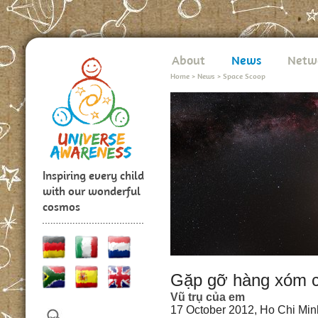
About
News
Netw
Home
>
News
>
Space Scoop
Inspiring every child
with our wonderful
cosmos
Gặp gỡ hàng xóm c
Vũ trụ của em
17 October 2012, Ho Chi Minh