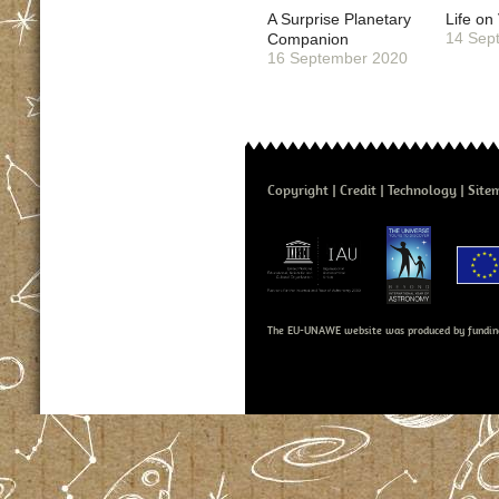
A Surprise Planetary
Life on
14 Sep
Companion
16 September 2020
Copyright
Credit
Technology
Site
The EU-UNAWE website was produced by fundin