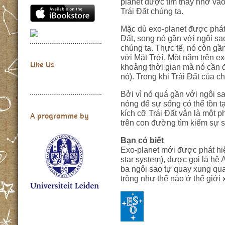
planet được tìm thấy nhờ và
Trái Đất chúng ta.
Mặc dù exo-planet được phát 
Đất, song nó gần với ngôi sa
chúng ta. Thực tế, nó còn gầ
với Mặt Trời. Một năm trên ex
Like Us
khoảng thời gian mà nó cần 
nó). Trong khi Trái Đất của c
Bởi vì nó quá gần với ngôi sa
nóng để sự sống có thể tồn t
kích cỡ Trái Đất vẫn là một ph
A programme by
trên con đường tìm kiếm sự s
Bạn có biết
Exo-planet mới được phát hiện
star system), được gọi là hệ 
ba ngôi sao tự quay xung qu
trông như thế nào ở thế giới 