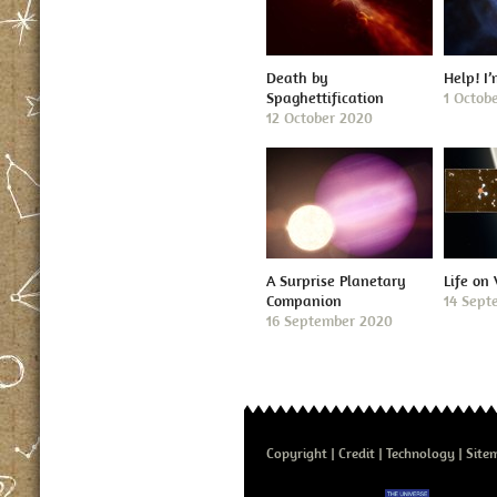
Death by
Help! I
Spaghettification
1 Octob
12 October 2020
A Surprise Planetary
Life on
Companion
14 Sept
16 September 2020
Copyright
Credit
Technology
Site