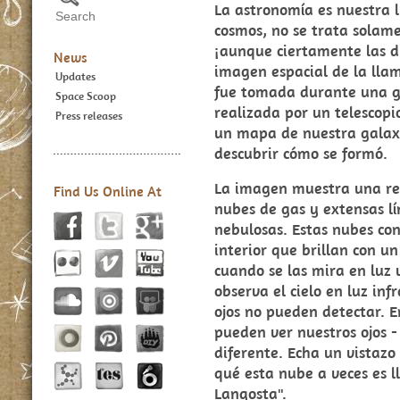
La astronomía es nuestra l
cosmos, no se trata solame
¡aunque ciertamente las d
News
imagen espacial de la lla
Updates
fue tomada durante una g
Space Scoop
realizada por un telescopi
Press releases
un mapa de nuestra galaxi
descubrir cómo se formó.
La imagen muestra una reg
Find Us Online At
nubes de gas y extensas lí
nebulosas. Estas nubes con
interior que brillan con u
cuando se las mira en luz 
observa el cielo en luz inf
ojos no pueden detectar. En 
pueden ver nuestros ojos 
diferente. Echa un vistazo
qué esta nube a veces es 
Langosta".