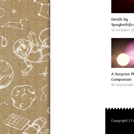
Death by
Spaghettific
12 October 
A Surprise P
Companion
16 Septembe
Copyright
Cr