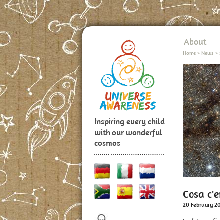
About
Home
>
News
>
Inspiring every child
with our wonderful
cosmos
Cosa c'e
20 February 2