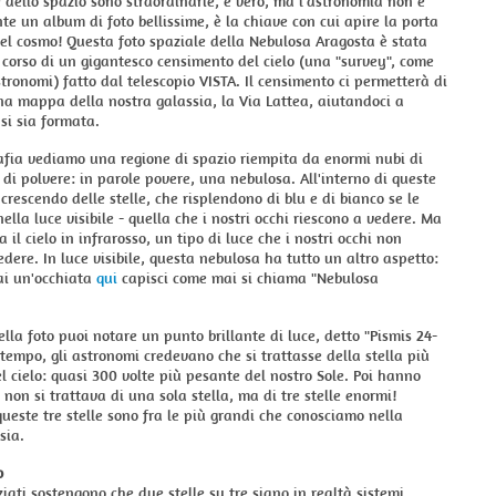
e dello spazio sono straordinarie, è vero, ma l'astronomia non è
e un album di foto bellissime, è la chiave con cui apire la porta
del cosmo! Questa foto spaziale della Nebulosa Aragosta è stata
 corso di un gigantesco censimento del cielo (una "survey", come
stronomi) fatto dal telescopio VISTA. Il censimento ci permetterà di
na mappa della nostra galassia, la Via Lattea, aiutandoci a
si sia formata.
afia vediamo una regione di spazio riempita da enormi nubi di
e di polvere: in parole povere, una nebulosa. All'interno di queste
crescendo delle stelle, che risplendono di blu e di bianco se le
ella luce visibile - quella che i nostri occhi riescono a vedere. Ma
 il cielo in infrarosso, un tipo di luce che i nostri occhi non
edere. In luce visibile, questa nebulosa ha tutto un altro aspetto:
dai un'occhiata
qui
capisci come mai si chiama "Nebulosa
ella foto puoi notare un punto brillante di luce, detto "Pismis 24-
o tempo, gli astronomi credevano che si trattasse della stella più
l cielo: quasi 300 volte più pesante del nostro Sole. Poi hanno
 non si trattava di una sola stella, ma di tre stelle enormi!
este tre stelle sono fra le più grandi che conosciamo nella
sia.
o
ziati sostengono che due stelle su tre siano in realtà sistemi