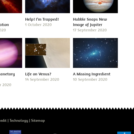
Help! I’m Trapped!
Hubble Snaps New
ation
1 October 2020
Image of Jupiter
2020
17 September 2020
lanetary
Life on Venus?
A Missing Ingredient
14 September 2020
10 September 2020
r 2020
edit
Technology
Sitemap