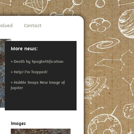
volved
Contact
More news:
>
Death by Spaghettification
>
Help! I’m Trapped!
>
Hubble Snaps New Image of
Jupiter
Images