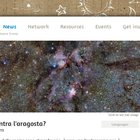
News
Network
Resources
Events
Get in
Space Scoop
Click to see full image
ntra l'aragosta?
Languages
013