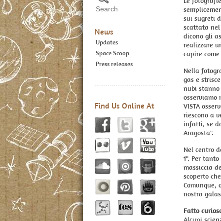
Le fotografi
semplicement
sui sugreti 
scattata nel
News
dicono gli a
Updates
realizzare u
Space Scoop
capire come 
Press releases
Nella fotogr
gas e strisc
nubi stanno 
osserviamo n
Find Us Online At
VISTA osserva
riescono a v
infatti, se 
Aragosta".
Nel centro d
1". Per tant
massiccia de
scoperto che
Comunque, qu
nostra galas
Fatto curios
Alcuni scien