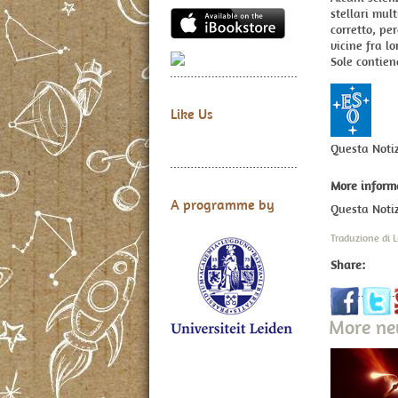
stellari mul
corretto, pe
vicine fra l
Sole contien
Like Us
Questa Noti
More inform
A programme by
Questa Notiz
Traduzione di
Share:
More n