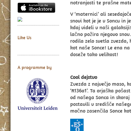
notranjosti te prašne mate
V ‘maternici’ ali sesedajo
snovi kot je je v Soncu in j
kdaj videli v naši galaksij
lačno požira njegovo snov.
Like Us
rodila zelo svetla zvezda,
kot naše Sonce! Le ena na 
doseže tako velikost!
A programme by
Cool dejstvo
Zvezda z največjo maso, kar
‘R136a1’. Ta orjaška pošas
od našega Sonca in skoraj 1
postavili v središče našega
močno zasenčila Sonce kot