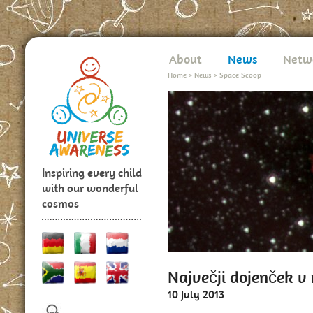
About
News
Netw
Home
>
News
>
Space Scoop
Inspiring every child
with our wonderful
cosmos
Največji dojenček v 
10 July 2013