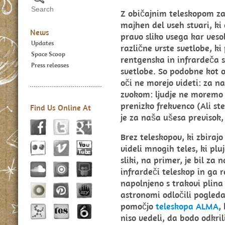
Z običajnim teleskopom za
majhen del vseh stvari, ki
News
pravo sliko vsega kar ves
Updates
različne vrste svetlobe, ki
Space Scoop
rentgenska in infrardeča s
Press releases
svetlobe. So podobne kot o
oči ne morejo videti: za na
zvokom: ljudje ne moremo s
prenizko frekvenco (Ali ste 
Find Us Online At
je za naša ušesa previsok,
Brez teleskopov, ki zbirajo
videli mnogih teles, ki plu
sliki, na primer, je bil za 
infrardeči teleskop in ga 
napolnjeno s trakovi plina
astronomi odločili pogledat
pomočjo
teleskopa ALMA
,
niso vedeli, da bodo odkri