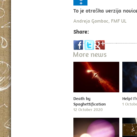
To je otroška verzija novi
Andreja Gomboc, FMF UL
Share:
More news
Death by
Help! I
Spaghettification
1 Octob
12 October 2020