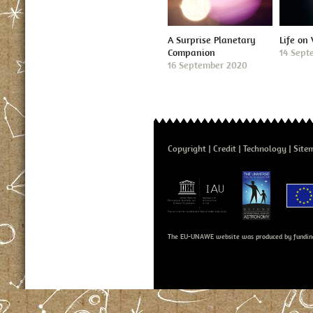
A Surprise Planetary
Life on
Companion
14 Sept
16 September 2020
Copyright
Credit
Technology
Site
The EU-UNAWE website was produced by fundin