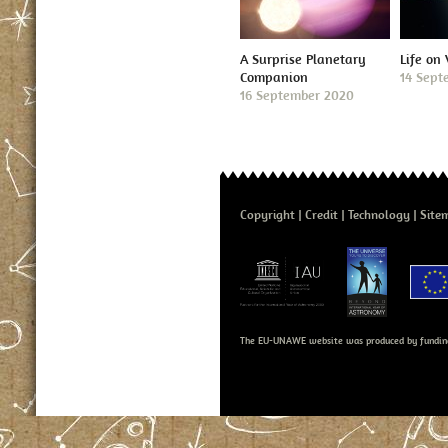
A Surprise Planetary
Life on
Companion
14 Sept
16 September 2020
Copyright
Credit
Technology
Site
The EU-UNAWE website was produced by fundin