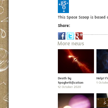
This Space Scoop is based
Share:
More news
Death by
Help! I
Spaghettification
1 Octob
12 October 2020