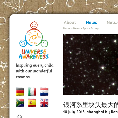
About
News
Netw
Home
>
News
>
Space Scoop
Inspiring every child
with our wonderful
cosmos
银河系里块头最大
10 July 2013, shanghai by Ren