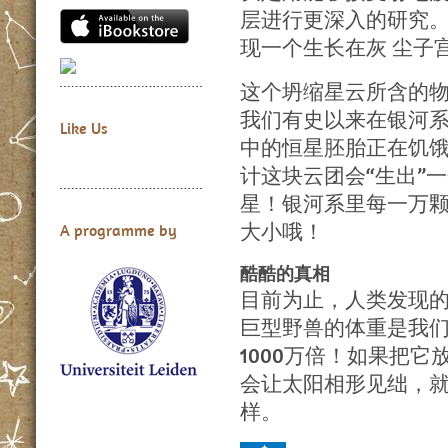
层进行更深入的研究
现一个生长在灰 尘子
这个坍缩星云所含的物
我们有史以来在银河
Like Us
中的恒星胚胎正在饥
计这块云团会“生出”一
星！银河系里每一万
大小哦！
A programme by
酷酷的真相
目前为止，人类发现的最
巨型野兽的体重是我们
1000万倍！如果把
会让太阳相形见绌，
样。