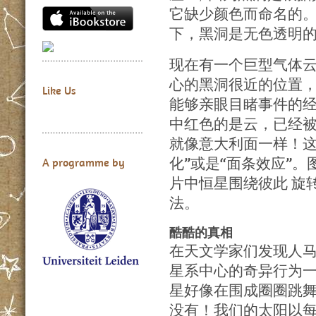
它缺少颜色而命名的
下，黑洞是无色透明的
现在有一个巨型气体
心的黑洞很近的位置，
Like Us
能够亲眼目睹事件的
中红色的是云，已经
就像意大利面一样！这
化”或是“面条效应”
A programme by
片中恒星围绕彼此 旋
法。
酷酷的真相
在天文学家们发现人马
星系中心的奇异行为
星好像在围成圈圈跳
没有！我们的太阳以每