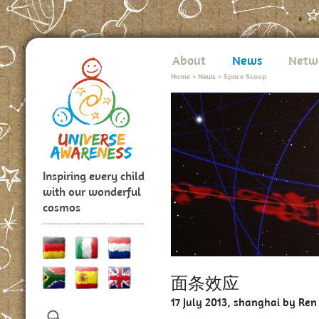
About
News
Netw
Home
>
News
>
Space Scoop
Inspiring every child
with our wonderful
cosmos
面条效应
17 July 2013, shanghai by Ren