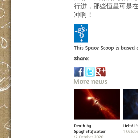
行进，那些恒星可是在
冲啊！
This Space Scoop is based
Share:
More news
Death by
Help! I
Spaghettification
1 Octob
12 October 2020