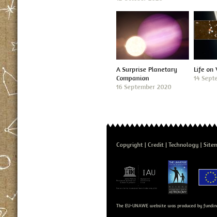
A Surprise Planetary
Life on
Companion
14 Sept
16 September 2020
Copyright
Credit
Technology
Site
The EU-UNAWE website was produced by fundin