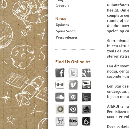
Ruimtefoto’
heelal. Om 
complete ve
News
ruimte of de
Updates
die dan over
spelen op c
Space Scoop
Press releases
Sterrenkundi
in een virtu
zoals de vor
sterrenstels
Find Us Online At
Om dit soor
nodig, gena
seconde kun
Een van deze
ondergaan, 
hij een nieu
ATERUI is nu
Een biljoen 
voor sterren
Deze verbet