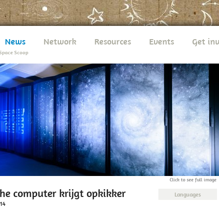
News
Network
Resources
Events
Get in
Space Scoop
Click to see full image
he computer krijgt opkikker
Languages
14