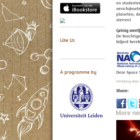
en studente
verschijnse
planeten, d
sterren!
Geinig weetj
De krachtigs
Like Us
biljard bere
A programme by
Deze Space 
Vertaling door
Share:
More n