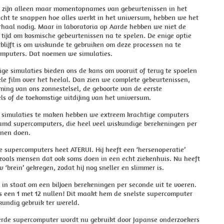
s zijn alleen maar momentopnames van gebeurtenissen in het
echt te snappen hoe alles werkt in het universum, hebben we het
rhaal nodig. Maar in laboratoria op Aarde hebben we niet de
 tijd om kosmische gebeurtenissen na te spelen. De enige optie
blijft is om wiskunde te gebruiken om deze processen na te
omputers. Dat noemen we simulaties.
ge simulaties bieden ons de kans om vooruit of terug te spoelen
ele film over het heelal. Dan zien we complete gebeurtenissen,
ming van ons zonnestelsel, de geboorte van de eerste
els of de toekomstige uitdijing van het universum.
t simulaties te maken hebben we extreem krachtige computers
amd supercomputers, die heel veel wiskundige berekeningen per
nen doen.
 supercomputers heet ATERUI. Hij heeft een ‘hersenoperatie’
zoals mensen dat ook soms doen in een echt ziekenhuis. Nu heeft
w ‘brein’ gekregen, zodat hij nog sneller en slimmer is.
 in staat om een biljoen berekeningen per seconde uit te voeren.
is een 1 met 12 nullen! Dit maakt hem de snelste supercomputer
kundig gebruik ter wereld.
erde supercomputer wordt nu gebruikt door Japanse onderzoekers