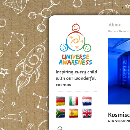
About
Home
>
News
>
Inspiring every child
with our wonderful
cosmos
Kosmisc
4 December 20