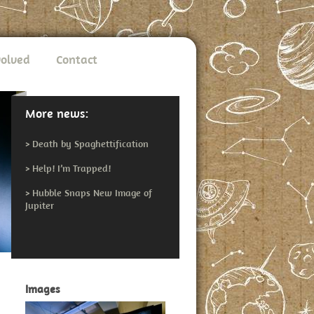
volved
Contact
More news:
>
Death by Spaghettification
>
Help! I’m Trapped!
>
Hubble Snaps New Image of
Jupiter
Images