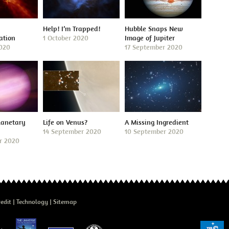
Help! I’m Trapped!
Hubble Snaps New
ation
1 October 2020
Image of Jupiter
2020
17 September 2020
lanetary
Life on Venus?
A Missing Ingredient
14 September 2020
10 September 2020
r 2020
edit
Technology
Sitemap