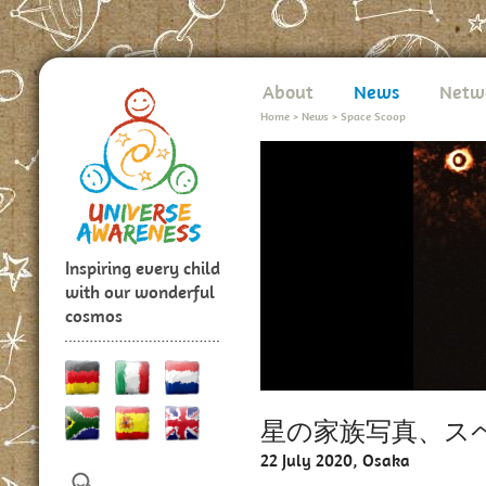
About
News
Netw
Home
>
News
>
Space Scoop
Inspiring every child
with our wonderful
cosmos
星の家族写真、ス
22 July 2020, Osaka