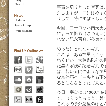
宇宙を切りとった写真は
クしますが、中にはめず
News
りして、特にすばらしい
Updates
Space Scoop
今回、ヨーロッパ南天天文
Press releases
によって撮影（さつえい
れない記念写真が公表さ
めったにとれない写真
Find Us Online At
これは、ある恒星（こう
わくせい：太陽系以外の
た星の家族の記念写真で
ば、若い太陽のような恒
な系外惑星（中央と右下
るところをとった写真と
今日、宇宙には4000こ
す。（もっともっと、見
これらの系外惑星のほと