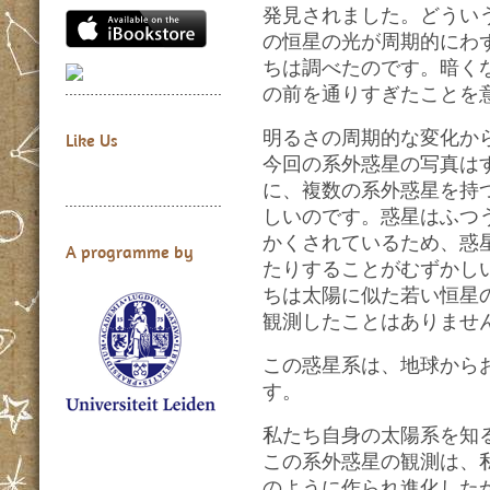
発見されました。どうい
の恒星の光が周期的にわ
ちは調べたのです。暗く
の前を通りすぎたことを
明るさの周期的な変化か
Like Us
今回の系外惑星の写真は
に、複数の系外惑星を持
しいのです。惑星はふつ
かくされているため、惑
A programme by
たりすることがむずかし
ちは太陽に似た若い恒星
観測したことはありませ
この惑星系は、地球からお
す。
私たち自身の太陽系を知
この系外惑星の観測は、
のように作られ進化した