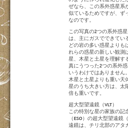
ぜなら、この系外惑星系
似ているためですが、ず
なのです。
この写真の2つの系外惑
は、主にガスでできてい
どの岩の多い惑星よりも
れらの惑星の新しい観測
星、木星と土星を理解す
真にうつった2つの系外
いうわけではありません
木星と土星よりも重い天
星のうち大きい方は、太陽
倍も重いです。
超大型望遠鏡（VLT）
この特別な星の家族の記
（ESO）の超大型望遠鏡
遠鏡は、チリ北部のアタ