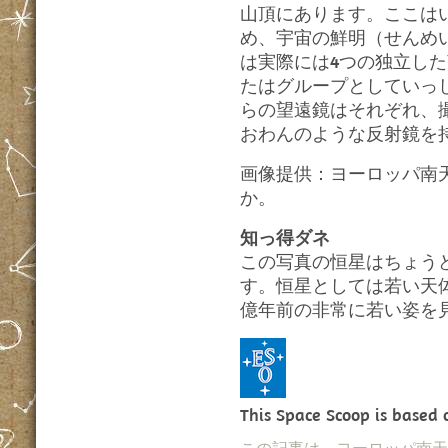
山頂にあります。ここは
め、宇宙の鮮明（せんめい
は実際には4つの独立し
たはグループとしていっ
らの望遠鏡はそれぞれ、
おわんのような反射鏡を
画像提供：ヨーロッパ南天天
か。
知っ得ダネ
この写真の恒星はちょうど
す。恒星としては若い天体
億年前の非常に若い姿を
This Space Scoop is based