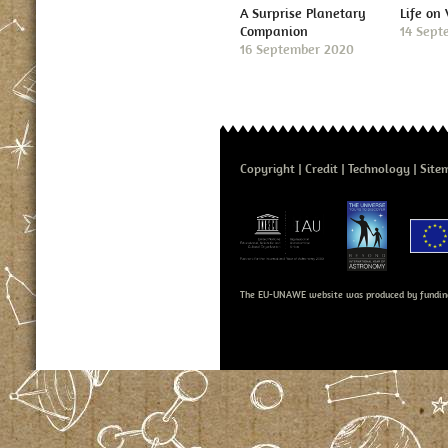
A Surprise Planetary
Life on
Companion
14 Sept
16 September 2020
Copyright
Credit
Technology
Site
The EU-UNAWE website was produced by fundin