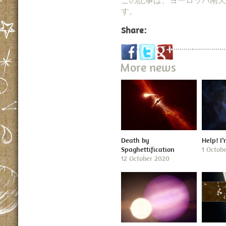
この記事は、ヨーロッパ南天
す。
Share:
More news
Death by
Help! I
Spaghettification
1 Octob
12 October 2020