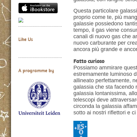
Questa particolare galass
proprio come te, più mangia
galassie possiedono tanti
tempo, il gas viene consum
canali di nuovo gas che ar
Like Us
nuovo carburante per crea
ancora più grande e ancor
Fatto curioso
Possiamo ammirare questo
A programme by
estremamente luminoso di
allineato perfettamente, nel
galassia che sta facendo r
galassia lontanissima, allo
telescopi deve attraversar
circonda la galassia affa
sotto ai nostri riflettori e 