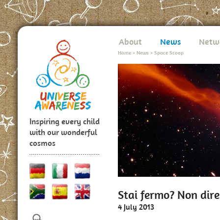
About
News
Netw
Home
>
News
>
Space Scoop
Inspiring every child
with our wonderful
cosmos
Stai fermo? Non dire
4 July 2013