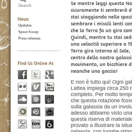
Se mentre leggi questa Not
sicuramente ti sembrerà di
stai viaggiando nello spaz
News
sembrare i missili lenti c
Updates
che la Terra fa un giro com
Space Scoop
Quindi, mentre tu stai sedu
Press releases
una velocità superiore a 15
Terra gira intorno al Sole,
centro della nostra galassi
Find Us Online At
movimento, un bicchiere d
neanche una goccia!
E non è tutto qui! Ogni ga
Lattea impiega circa 250 mi
completo. Per molto tempo
che questa rotazione foss
sulla galassia da un invo
adesso abbiamo visto una 
questa riserva di material
provato a illustrare la sit
galassia, con lunghe stris