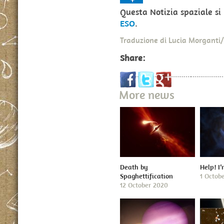
Questa Notizia spaziale s
ESO
.
Traduzione di Lucia Morgant
Share:
More news
Death by
Help! I
Spaghettification
1 Octob
12 October 2020