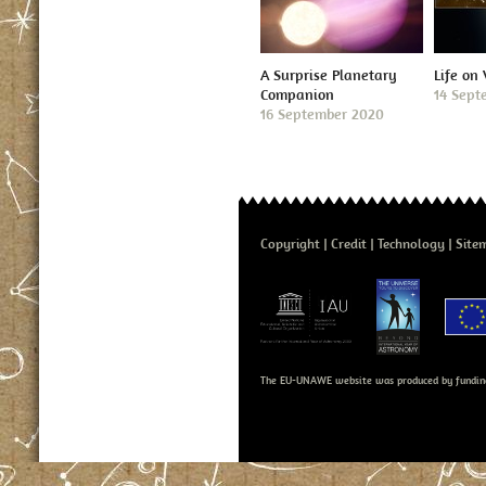
A Surprise Planetary
Life on
Companion
14 Sept
16 September 2020
Copyright
Credit
Technology
Site
The EU-UNAWE website was produced by fundin