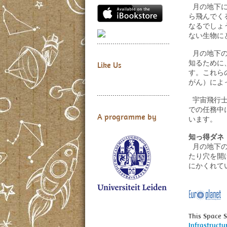
月の地下に
ら飛んでく
なるでしょ
ない生物に
月の地下の
知るために
Like Us
す。これら
がん）によ
宇宙飛行士
での任務中
A programme by
います。
知っ得ダネ
月の地下の
たり穴を開
にかくれて
This Space 
Infrastructu