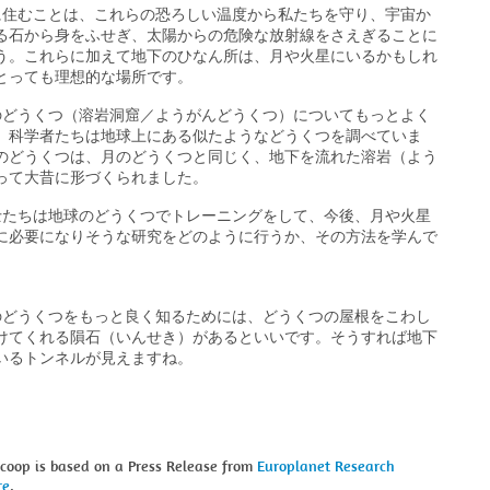
住むことは、これらの恐ろしい温度から私たちを守り、宇宙か
る石から身をふせぎ、太陽からの危険な放射線をさえぎることに
う。これらに加えて地下のひなん所は、月や火星にいるかもしれ
とっても理想的な場所です。
どうくつ（溶岩洞窟／ようがんどうくつ）についてもっとよく
、科学者たちは地球上にある似たようなどうくつを調べていま
のどうくつは、月のどうくつと同じく、地下を流れた溶岩（よう
って大昔に形づくられました。
たちは地球のどうくつでトレーニングをして、今後、月や火星
に必要になりそうな研究をどのように行うか、その方法を学んで
どうくつをもっと良く知るためには、どうくつの屋根をこわし
けてくれる隕石（いんせき）があるといいです。そうすれば地下
いるトンネルが見えますね。
Scoop is based on a Press Release from
Europlanet Research
re
.