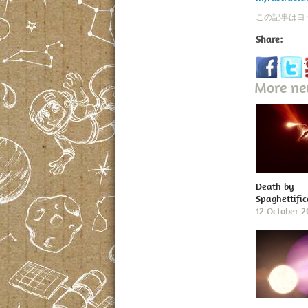
この記事はヨ
Share:
More n
Death by
Spaghettific
12 October 