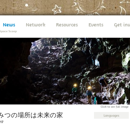
News
Network
Resources
Events
Get in
Space Scoop
Click to see full image
みつの場所は未来の家
Languages
017