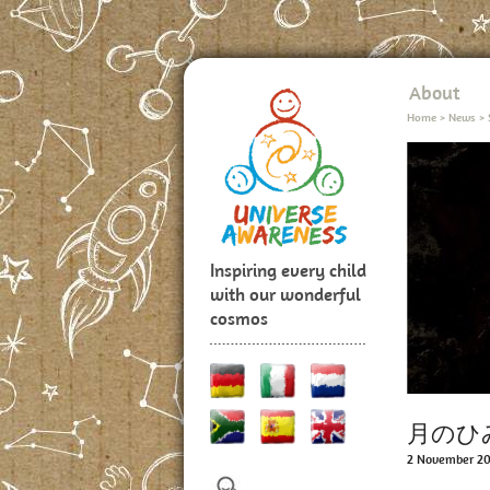
About
Home
>
News
>
Inspiring every child
with our wonderful
cosmos
月のひ
2 November 2