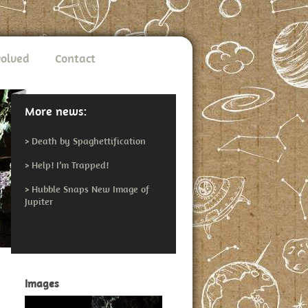
volved
Contact
More news:
>
Death by Spaghettification
>
Help! I’m Trapped!
>
Hubble Snaps New Image of
Jupiter
Images