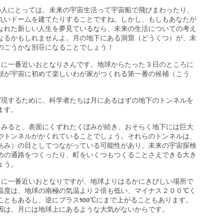
人にとっては、未来の宇宙生活って宇宙船で飛びまわったり、
丸いドームを建てたりすることですね。しかし、もしもあなたが
なれた新しい人生を夢見ているなら、未来の生活についての考え
なるかもしれませんよ。月の地下にある洞窟（どうくつ）が、未
のごうかな別荘になることでしょう！
に一番近いおとなりさんです。地球からたった３日のところに
類が宇宙に初めて楽しいわが家がつくれる第一番の候補（こう
。
現するために、科学者たちは月にあるはずの地下のトンネルを
ます。
みると、表面にくずれたくぼみが続き、おそらく地下には巨大
やトンネルがかくれていることでしょう。それらのトンネルは、
あみ）の目としてつながっている可能性があり、未来の宇宙探検
めの通路をつくったり、町をいくつもつくることさえできる大き
ょう。
に一番近いおとなりですが、地球よりはるかにきびしい場所で
温度は、地球の南極の気温より２倍も低い、マイナス２００℃く
こともあるし、逆にプラス100℃にまで上がることもあります。
因は、月には地球上にあるような大気がないからです。