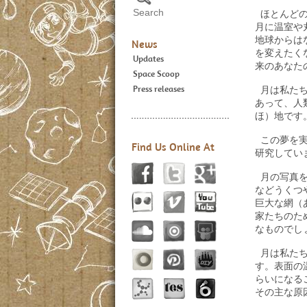
ほとんどの
月に温室や
地球からは
News
を変えたく
Updates
来のあなた
Space Scoop
Press releases
月は私たち
あって、人
ほ）地です
この夢を実
Find Us Online At
研究してい
月の写真を
などうくつ
巨大な網（
家たちのた
なものでし
月は私たち
す。表面の
らいになる
その主な原